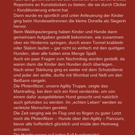
Repertoire an Kunststücken zu bieten, die sie durch Clicker
– Konditionierung erlernt hat.
Dann wurde es sportlich und unter Anfeuerung der Kinder
ging beim Hundewettrennen die kleine Donella als Siegerin
hervor.
Beim Waldspaziergang haben Kinder und Hunde dann
gemeinsam Aufgaben gestellt bekommen, wie zusammen
über ein Hindernis springen, durch einen Tunnel krabbeln
oder Slalom laufen – gar nicht so einfach mit den quirligen
Hunden, aber alle hatten eine Menge Spaß.
Auch ein paar Fragen zum Nachmittag wurden gestellt, da
waren dann die Kinder den Hunden doch überlegen…
Nach einer Stärkung ging es weiter mit dem Schutzdienst
und jeder der wollte, durfte mit Wombat und Nelli um den
Beißarm rangeln.
Die Pfotenflitzer, unsere Agility Truppe, zeigte das
Mantrailing, bei dem sich ein Kind versteckte, um von
einem dafür ausgebildeten Hund gesucht und natürlich
auch gefunden zu werden. Im „echten Leben“ werden so
verletzte Menschen gerettet.
Die Zeit verging wie im Flug und so flogen zu guter Letzt
noch die Pfotenflitzer – Hunde über den Agility – Parcours,
bevor alle hoffentlich glücklich und müde den Heimweg
antraten.
Die Hunde waren auf jeden Fall hundemüde!