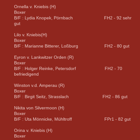
Ornella v. Kniebis (H)
Boxer
B/F : Lydia Knopek, Pörnbach FH2 - 92 sehr
gut
Lilo v. Kniebis(H)
Boxer
B/F : Marianne Bitterer, Loßburg FH2 - 80 gut
Eyron v. Lankwitzer Orden (R)
Boxer
B/F : Holger Reinke, Petersdorf FH2 - 70
befriedigend
Winston v.d. Amperau (R)
Boxer
B/F : Birgit Seitz, Strasslach FH2 - 86 gut
Nikita von Silvermoon (H)
Boxer
B/F : Uta Mönnicke, Mühltroff FPr1 - 82 gut
Orina v. Kniebis (H)
Boxer