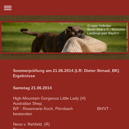
Gruppe Holledau
Boxer-Klub e.V. - München
Landesgruppe Bayern
Sommerprüfung am 21.06.2014 (LR: Dieter Strnad, BK)
Ergebnisse
Samstag 21.06.2014
High-Mountain Gorgeous Little Lady (H)
Australian Shep.
B/F : Rosemarie Koch, Pörnbach BH/VT -
bestanden
Neos v. Rehfeld, (R)