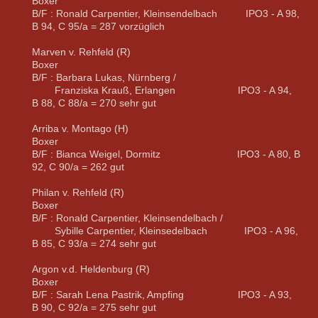
Boxer
B/F : Ronald Carpentier, Kleinsendelbach IPO3 - A 98,
B 94, C 95/a = 287 vorzüglich
Marven v. Rehfeld (R)
Boxer
B/F : Barbara Lukas, Nürnberg /
Franziska Krauß, Erlangen IPO3 - A 94,
B 88, C 88/a = 270 sehr gut
Arriba v. Montago (H)
Boxer
B/F : Bianca Weigel, Dormitz IPO3 - A 80, B
92, C 90/a = 262 gut
Philan v. Rehfeld (R)
Boxer
B/F : Ronald Carpentier, Kleinsendelbach /
Sybille Carpentier, Kleinsedelbach IPO3 - A 96,
B 85, C 93/a = 274 sehr gut
Argon v.d. Heldenburg (R)
Boxer
B/F : Sarah Lena Pastrik, Ampfing IPO3 - A 93,
B 90, C 92/a = 275 sehr gut